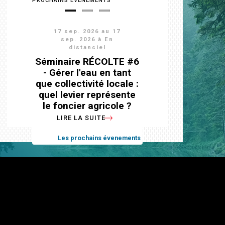
PROCHAINS ÉVÈNEMENTS
17 sep. 2026
14 déc. 2026
24 nov. 2026
au
26
17
16
déc. 2026
nov. 2026
sep. 2026
à Salon-
de-Provence
Séminaire national
Séminaire RÉCOLTE #6
Colloque sur la gestion
SAGE 2026
des eaux souterraines
- Gérer l'eau en tant
LIRE LA SUITE
que collectivité locale :
LIRE LA SUITE
quel levier représente
Les prochains évenements
le foncier agricole ?
Les prochains évenements
LIRE LA SUITE
Les prochains évenements