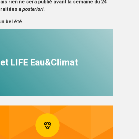
s rien ne sera publié avant la semaine du 24
traitées
a posteriori
.
n bel été.
ojet LIFE Eau&Climat