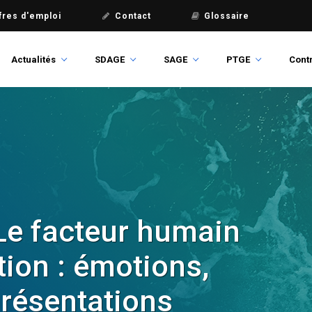
fres d'emploi
Contact
Glossaire
Actualités
SDAGE
SAGE
PTGE
Contr
atiques pour l’eau du
 Le facteur humain
nfographie sur les
est publient une
tion : émotions,
on du dossier sur la
résentations