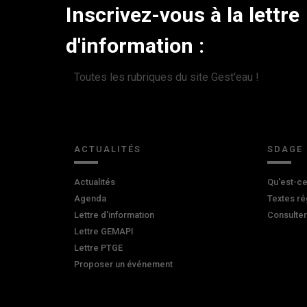
Inscrivez-vous à la lettre
d'information :
Toutes les rubriques du site Gest'eau !
ACTUALITÉS
SDAGE
Actualités
Qu'est-ce
Agenda
Textes ré
Lettre d'information
Consulte
Lettre GEMAPI
Lettre PTGE
Proposer un événement