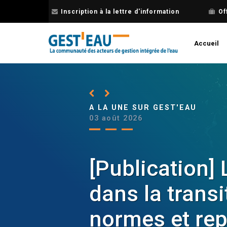
Aller
Inscription à la lettre d'information
Of
au
contenu
principal
Accueil
Précédent
Suivant
A LA UNE SUR GEST'EAU
Précédent
Suivant
Précédent
Suivant
A LA UNE SUR GEST'EAU
A LA UNE SUR GEST'EAU
23 juillet 2026
03 août 2026
22 mai 2026
Les Bonnes pr
[Publication]
Découvrez l’i
Grand Sud-Ou
dans la transi
PTGE !
nouvelle éditi
normes et rep