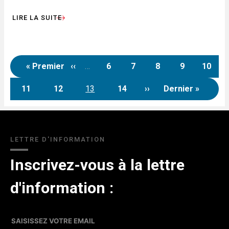
LIRE LA SUITE
« Premier
‹‹
…
6
7
8
9
10
Première page
Page précédente
Page
Page
Page
Page
Page
Pagination
11
12
13
14
››
Dernier »
Page
Page
Page
Page
Page suivante
Dernière pa
courante
LETTRE D'INFORMATION
Inscrivez-vous à la lettre
d'information :