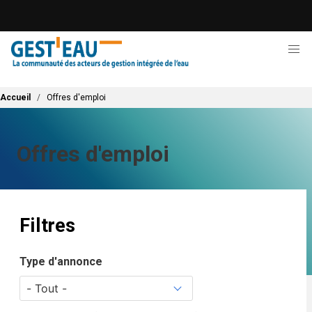
Aller
au
contenu
principal
Fil d'Ariane
Accueil
Offres d'emploi
Offres d'emploi
Filtres
Type d'annonce