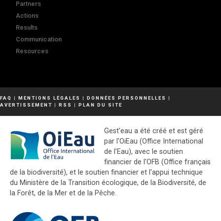
Partners
Actions
Results
Communication
Resources
FAQ
|
MENTIONS LÉGALES
|
DONNÉES PERSONNELLES
|
AVERTISSEMENT
|
RSS
|
PLAN DU SITE
Gest'eau a été créé et est géré
par l'OiEau (Office International
de l'Eau), avec le soutien
financier de l'OFB (Office français
de la biodiversité), et le soutien financier et l'appui technique
du Ministère de la Transition écologique, de la Biodiversité, de
la Forêt, de la Mer et de la Pêche.