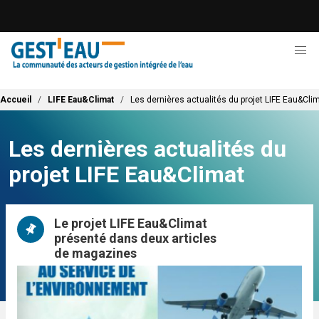
Aller
au
contenu
principal
Fil d'Ariane
Accueil
LIFE Eau&Climat
Les dernières actualités du projet LIFE Eau&Cli
Les dernières actualités du
projet LIFE Eau&Climat
Le projet LIFE Eau&Climat
présenté dans deux articles
de magazines