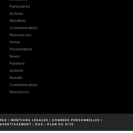
Partenaires
Actions
Résultats
Communication
Ressources
Home
Presentation
News
Partners
Actions
Results
Communication
Resources
FAQ
|
MENTIONS LÉGALES
|
DONNÉES PERSONNELLES
|
AVERTISSEMENT
|
RSS
|
PLAN DU SITE