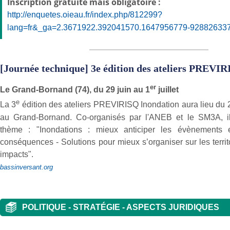
Inscription gratuite mais obligatoire :
http://enquetes.oieau.fr/index.php/812299?
lang=fr&_ga=2.3671922.392041570.1647956779-928826337.
[Journée technique] 3e édition des ateliers PREVI
er
Le Grand-Bornand (74), du 29 juin au 1
juillet
e
La 3
édition des ateliers PREVIRISQ Inondation aura lieu du 2
au Grand-Bornand. Co-organisés par l'ANEB et le SM3A, ils
thème : "Inondations : mieux anticiper les évènements 
conséquences - Solutions pour mieux s’organiser sur les territo
impacts".
bassinversant.org
POLITIQUE - STRATÉGIE - ASPECTS JURIDIQUES