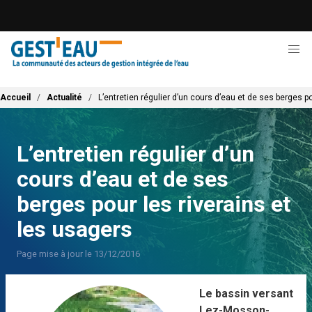
Aller
au
contenu
principal
Fil d'Ariane
Accueil
Actualité
L’entretien régulier d’un cours d’eau et de ses berges p
L’entretien régulier d’un
cours d’eau et de ses
berges pour les riverains et
les usagers
Page mise à jour le 13/12/2016
Le bassin versant
Lez-Mosson-