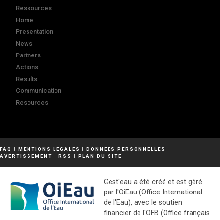
Ressources
Home
Presentation
News
Partners
Actions
Results
Communication
Resources
FAQ
|
MENTIONS LÉGALES
|
DONNÉES PERSONNELLES
|
AVERTISSEMENT
|
RSS
|
PLAN DU SITE
Gest'eau a été créé et est géré
par l'OiEau (Office International
de l'Eau), avec le soutien
financier de l'OFB (Office français