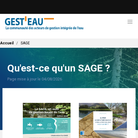
Aller
au
contenu
principal
Fil d'Ariane
Accueil
SAGE
Qu'est-ce qu'un SAGE ?
Page mise à jour le 04/08/2026