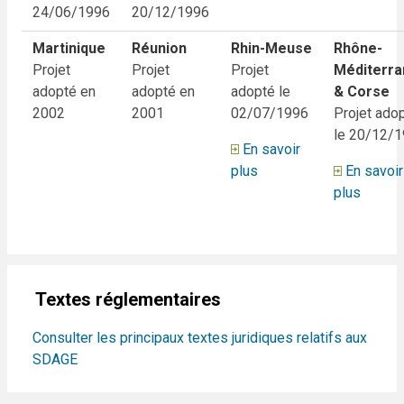
24/06/1996
20/12/1996
Martinique
Réunion
Rhin-Meuse
Rhône-
Projet
Projet
Projet
Méditerr
adopté en
adopté en
adopté le
& Corse
2002
2001
02/07/1996
Projet ado
le 20/12/
En savoir
plus
En savoir
plus
Textes réglementaires
Consulter les principaux textes juridiques relatifs aux
SDAGE