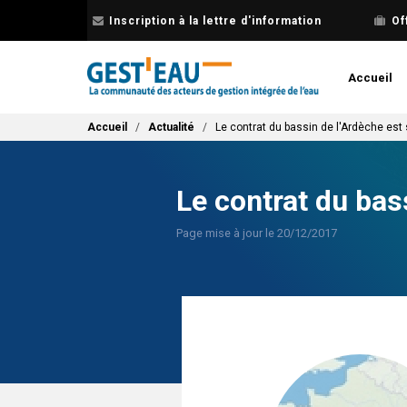
Aller
Inscription à la lettre d'information
Of
au
contenu
principal
Accueil
Fil d'Ariane
Accueil
Actualité
Le contrat du bassin de l'Ardèche est
Le contrat du bas
Page mise à jour le 20/12/2017