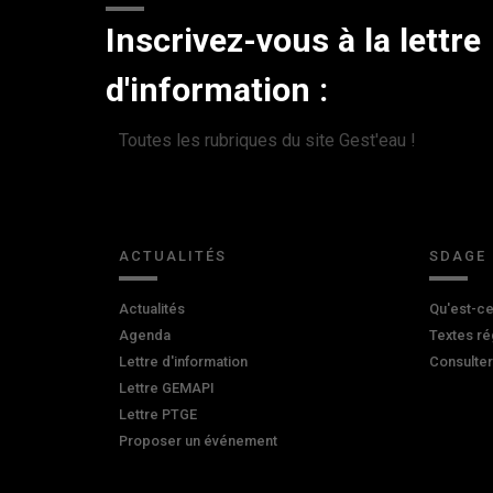
Inscrivez-vous à la lettre
d'information :
Toutes les rubriques du site Gest'eau !
ACTUALITÉS
SDAGE
Actualités
Qu'est-ce
Agenda
Textes ré
Lettre d'information
Consulte
Lettre GEMAPI
Lettre PTGE
Proposer un événement