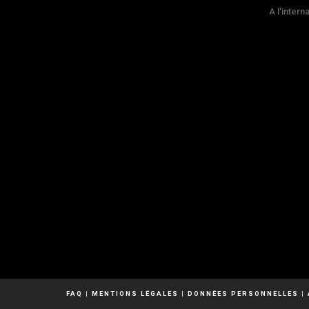
A l'intern
FAQ
|
MENTIONS LÉGALES
|
DONNÉES PERSONNELLES
|