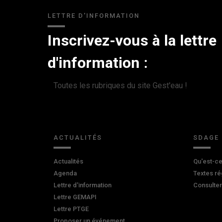
LETTRE D'INFORMATION
Inscrivez-vous à la lettre
d'information :
Toutes les rubriques du site Gest'eau !
ACTUALITÉS
SDAGE
Actualités
Qu'est-ce
Agenda
Textes ré
Lettre d'information
Consulte
Lettre GEMAPI
Lettre PTGE
Proposer un événement