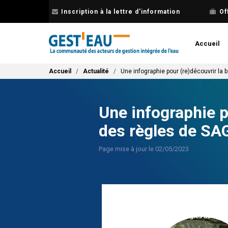
Aller
Inscription à la lettre d'information
Of
au
contenu
principal
Accueil
Fil d'Ariane
Accueil
Actualité
Une infographie pour (re)découvrir la
Une infographie p
des règles de SA
Page mise à jour le 02/05/2023