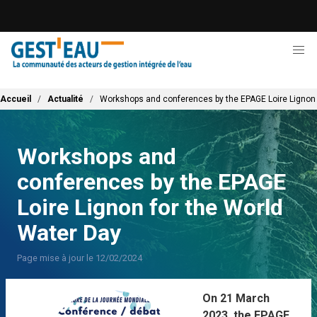
Aller
au
contenu
principal
Fil d'Ariane
Accueil
Actualité
Workshops and conferences by the EPAGE Loire Lignon 
Workshops and
conferences by the EPAGE
Loire Lignon for the World
Water Day
Page mise à jour le 12/02/2024
On 21 March
2023, the EPAGE