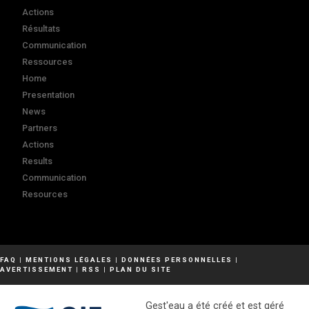
Actions
Résultats
Communication
Ressources
Home
Presentation
News
Partners
Actions
Results
Communication
Resources
FAQ
|
MENTIONS LÉGALES
|
DONNÉES PERSONNELLES
|
AVERTISSEMENT
|
RSS
|
PLAN DU SITE
Gest'eau a été créé et est géré