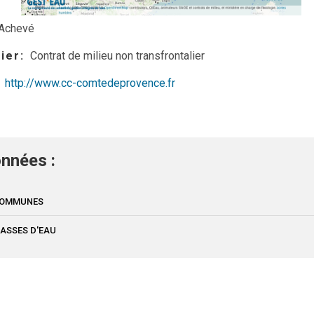
Achevé
lier
Contrat de milieu non transfrontalier
http://www.cc-comtedeprovence.fr
nnées :
 COMMUNES
MASSES D'EAU