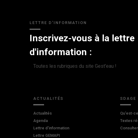
LETTRE D'INFORMATION
Inscrivez-vous à la lettre
d'information :
Toutes les rubriques du site Gest'eau !
ACTUALITÉS
SDAGE
Actualités
Qu'est-ce
Agenda
Textes ré
Lettre d'information
Consulte
Lettre GEMAPI