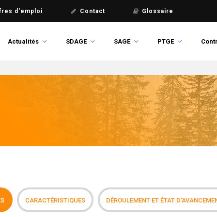
fres d'emploi
Contact
Glossaire
Actualités
SDAGE
SAGE
PTGE
Contr
ES
CARACTÉRISTIQUES
DÉROULEMENT ET ÉTAT D'AVANCEME