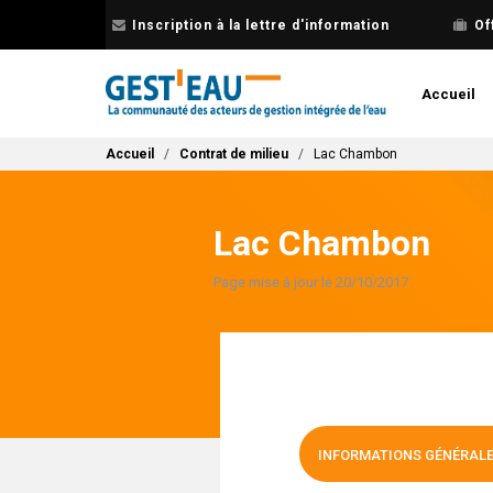
Aller
Inscription à la lettre d'information
Of
au
contenu
principal
Accueil
Fil d'Ariane
Accueil
Contrat de milieu
Lac Chambon
Lac Chambon
Page mise à jour le 20/10/2017
INFORMATIONS GÉNÉRAL
(ONGLET