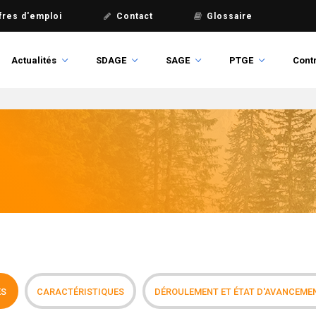
fres d'emploi
Contact
Glossaire
Actualités
SDAGE
SAGE
PTGE
Contr
ES
CARACTÉRISTIQUES
DÉROULEMENT ET ÉTAT D'AVANCEME