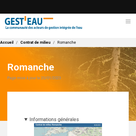
Aller
au
contenu
principal
Fil d'Ariane
Accueil
Contrat de milieu
Romanche
Romanche
Page mise à jour le 20/01/2023
Informations générales