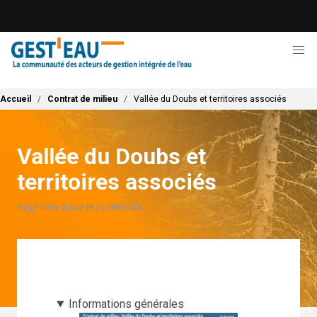
Aller
au
contenu
principal
Fil d'Ariane
Accueil
Contrat de milieu
Vallée du Doubs et territoires associés
Vallée du Doubs et
territoires associés
Page mise à jour le 22/08/2024
Informations générales