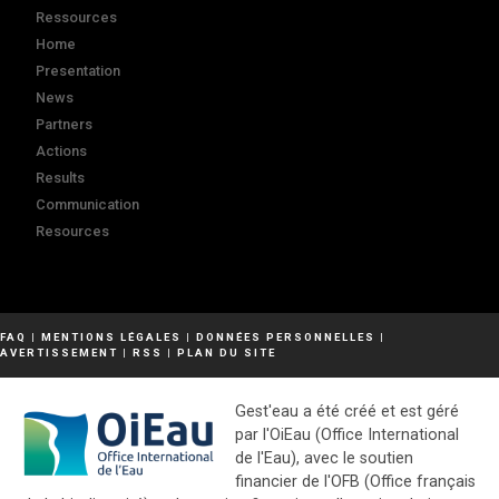
Ressources
Home
Presentation
News
Partners
Actions
Results
Communication
Resources
FAQ
|
MENTIONS LÉGALES
|
DONNÉES PERSONNELLES
|
AVERTISSEMENT
|
RSS
|
PLAN DU SITE
Gest'eau a été créé et est géré
par l'OiEau (Office International
de l'Eau), avec le soutien
financier de l'OFB (Office français