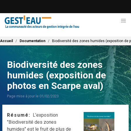
Aller
au
contenu
principal
Fil d'Ariane
Accueil
Documentation
Biodiversité des zones humides (exposition de p
Biodiversité des zones
humides (exposition de
photos en Scarpe aval)
Page mise à jour le 01/02/2023
Résumé
L’exposition
"Biodiversité des zones
humides" est le fruit de plus de