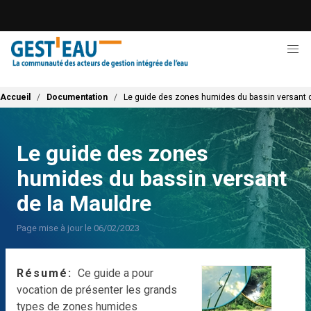
Aller
au
contenu
principal
Fil d'Ariane
Accueil
Documentation
Le guide des zones humides du bassin versant 
Le guide des zones
humides du bassin versant
de la Mauldre
Page mise à jour le 06/02/2023
Résumé
Ce guide a pour
vocation de présenter les grands
types de zones humides