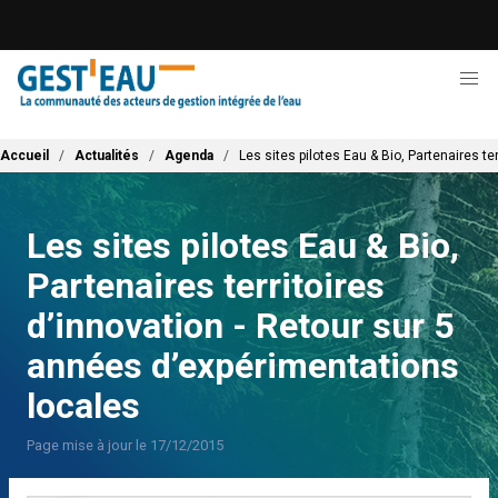
Aller
au
contenu
principal
Fil d'Ariane
Accueil
Actualités
Agenda
Les sites pilotes Eau & Bio, Partenaires t
Les sites pilotes Eau & Bio,
Partenaires territoires
d’innovation - Retour sur 5
années d’expérimentations
locales
Page mise à jour le 17/12/2015