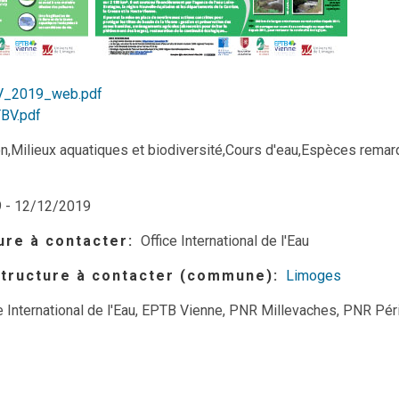
V_2019_web.pdf
BV.pdf
on,Milieux aquatiques et biodiversité,Cours d'eau,Espèces rema
9
-
12/12/2019
ture à contacter
Office International de l'Eau
 structure à contacter (commune)
Limoges
e International de l'Eau, EPTB Vienne, PNR Millevaches, PNR Pé