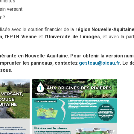
llicités
sin versant
r ?
lisée avec le soutien financier de la
région Nouvelle-Aquitain
n
, l’
EPTB Vienne
et l’
Université de Limoges
, et avec la par
tinérante en Nouvelle-Aquitaine. Pour obtenir la version nu
d'emprunter les panneaux, contactez
gesteau@oieau.fr
. Le 
ssous.