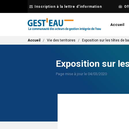
Aller
Inscription à la lettre d'information
Of
au
contenu
principal
Accueil
Fil d'Ariane
Accueil
Vie des territoires
Exposition sur les têtes de b
Exposition sur le
Page mise à jour le 04/03/2020