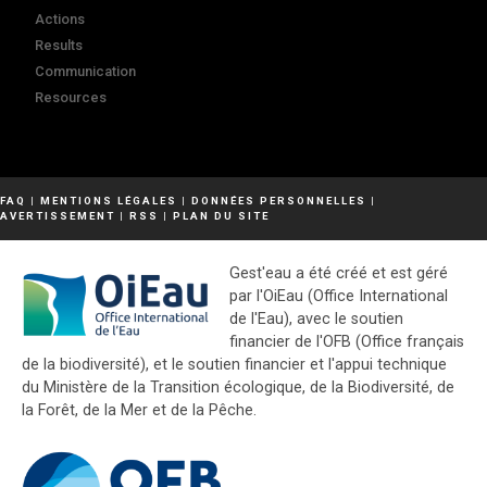
Actions
Results
Communication
Resources
FAQ
|
MENTIONS LÉGALES
|
DONNÉES PERSONNELLES
|
AVERTISSEMENT
|
RSS
|
PLAN DU SITE
Gest'eau a été créé et est géré
par l'OiEau (Office International
de l'Eau), avec le soutien
financier de l'OFB (Office français
de la biodiversité), et le soutien financier et l'appui technique
du Ministère de la Transition écologique, de la Biodiversité, de
la Forêt, de la Mer et de la Pêche.