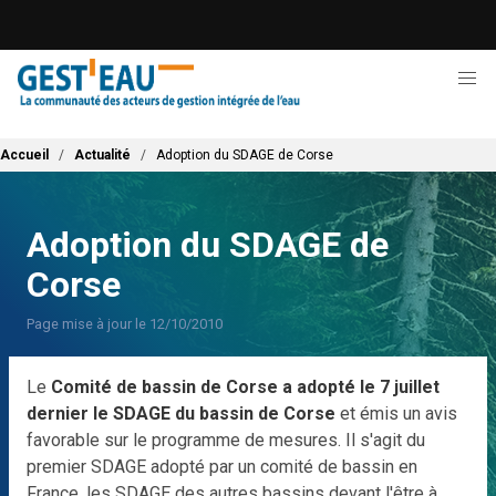
Aller
au
contenu
principal
Fil d'Ariane
Accueil
Actualité
Adoption du SDAGE de Corse
Adoption du SDAGE de
Corse
Page mise à jour le 12/10/2010
Le
Comité de bassin de Corse a adopté le 7 juillet
dernier le SDAGE du bassin de Corse
et émis un avis
favorable sur le programme de mesures. Il s'agit du
premier SDAGE adopté par un comité de bassin en
France, les SDAGE des autres bassins devant l'être à