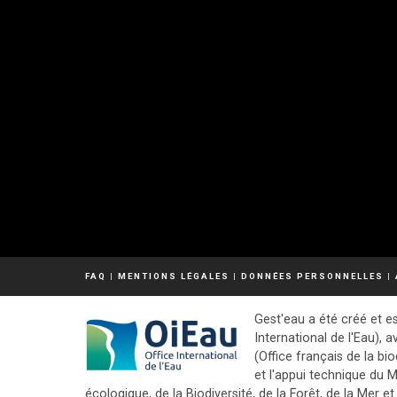
FAQ
|
MENTIONS LÉGALES
|
DONNÉES PERSONNELLES
|
Gest'eau a été créé et es
International de l'Eau), a
(Office français de la bio
et l'appui technique du M
écologique, de la Biodiversité, de la Forêt, de la Mer et