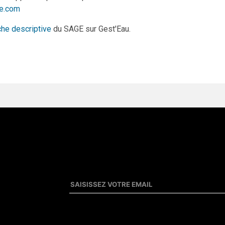
e.com
che descriptive
du SAGE sur Gest'Eau.