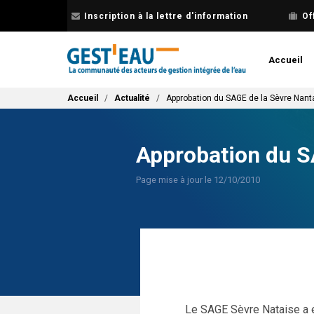
Aller
Inscription à la lettre d'information
Of
au
contenu
principal
Accueil
Fil d'Ariane
Accueil
Actualité
Approbation du SAGE de la Sèvre Nant
Approbation du S
Page mise à jour le 12/10/2010
Le SAGE Sèvre Nataise a é