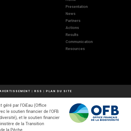
Presentation
News
Partners
Actions
Results
Communication
Resources
AVERTISSEMENT
|
RSS
|
PLAN DU SITE
t géré par l'OiEau (Office
vec le soutien financier de l'OFB
diversité), et le soutien financier
inistère de la Transition
 de la Pêche.