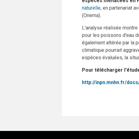
espèces menacées en 
naturelle
, en partenariat a
(Onema).
L'analyse réalisée montre 
pour les poissons d'eau d
également altérée par la p
climatique pourrait aggra
espèces évaluées, la situ
Pour télécharger l'étude
http://inpn.mnhn.fr/d