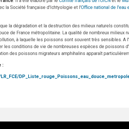
France
. Il a été élaboré par le
Comité français de l'UICN
et le
Mus
vec la Société française d'Ichtyologie et l'
Office national de l'eau
que la dégradation et la destruction des milieux naturels constit
ouce de France métropolitaine. La qualité de nombreux milieux n
ollution, à laquelle les poissons sont souvent très sensibles. A l
ver les conditions de vie de nombreuses espèces de poissons d
ation des poissons migrateurs amphihalins apparaît particulière
 :
ocs/LR_FCE/DP_Liste_rouge_Poissons_eau_douce_metropole