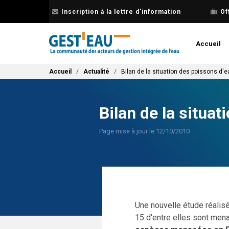
Aller
Inscription à la lettre d'information
Of
au
contenu
principal
Accueil
Fil d'Ariane
Accueil
Actualité
Bilan de la situation des poissons d'
Bilan de la situa
Page mise à jour le 12/10/2010
Une nouvelle étude réalis
15 d'entre elles sont men