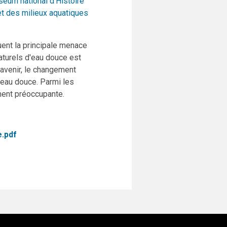
éum national d'Histoire
 et des milieux aquatiques
uent la principale menace
aturels d'eau douce est
'avenir, le changement
'eau douce. Parmi les
ment préoccupante.
.pdf