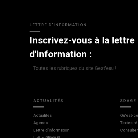
LETTRE D'INFORMATION
Inscrivez-vous à la lettre
d'information :
Toutes les rubriques du site Gest'eau !
ACTUALITÉS
SDAGE
Actualités
Qu'est-ce
Agenda
Textes ré
Lettre d'information
Consulte
Lettre GEMAPI