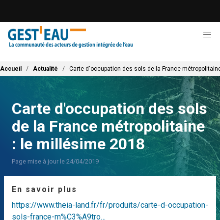
Aller
au
contenu
principal
Fil d'Ariane
Accueil
Actualité
Carte d'occupation des sols de la France métropolitaine
Carte d'occupation des sols
de la France métropolitaine
: le millésime 2018
Page mise à jour le 24/04/2019
En savoir plus
https://www.theia-land.fr/fr/produits/carte-d-occupation-
sols-france-m%C3%A9tro…