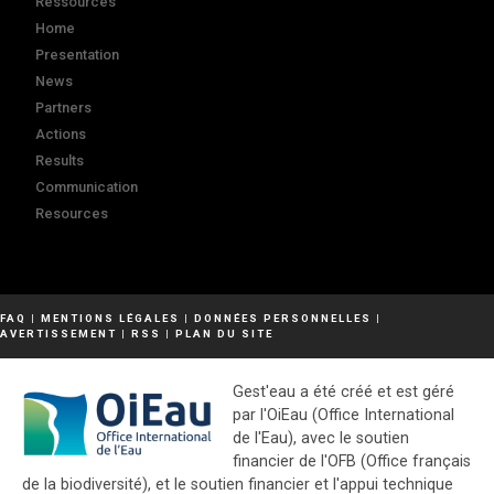
Ressources
Home
Presentation
News
Partners
Actions
Results
Communication
Resources
FAQ
|
MENTIONS LÉGALES
|
DONNÉES PERSONNELLES
|
AVERTISSEMENT
|
RSS
|
PLAN DU SITE
Gest'eau a été créé et est géré
par l'OiEau (Office International
de l'Eau), avec le soutien
financier de l'OFB (Office français
de la biodiversité), et le soutien financier et l'appui technique