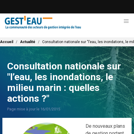
Aller
au
contenu
principal
Fil d'Ariane
Accueil
Actualité
Consultation nationale sur "l’eau, les inondations, le mi
Consultation nationale sur
"l’eau, les inondations, le
milieu marin : quelles
actions ?"
Page mise à jour le 16/01/2015
De nouveaux plans
de gestion portant