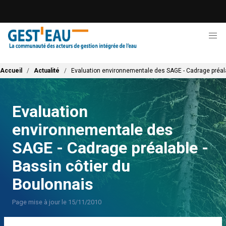
Aller
au
contenu
principal
Fil d'Ariane
Accueil
Actualité
Evaluation environnementale des SAGE - Cadrage préala
Evaluation
environnementale des
SAGE - Cadrage préalable -
Bassin côtier du
Boulonnais
Page mise à jour le 15/11/2010