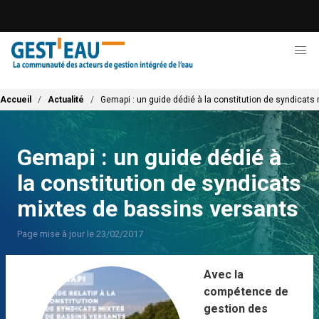
Aller
au
contenu
principal
Fil d'Ariane
Accueil
Actualité
Gemapi : un guide dédié à la constitution de syndicats
Gemapi : un guide dédié à
la constitution de syndicats
mixtes de bassins versants
Page mise à jour le 23/02/2017
Avec la
compétence de
gestion des