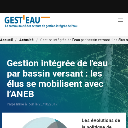
Aller
au
contenu
principal
Fil d'Ariane
Accueil
Actualité
Gestion intégrée de l'eau par bassin versant : les élus 
Gestion intégrée de l'eau
par bassin versant : les
élus se mobilisent avec
l’ANEB
Page mise à jour le 23/10/2017
Les évolutions de
la politique de