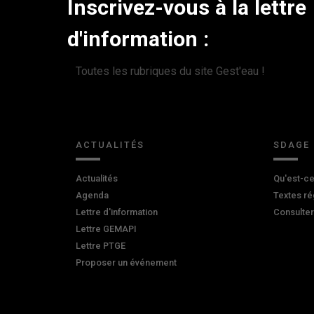
Inscrivez-vous à la lettre
d'information :
Toutes les rubriques du site Gest'eau !
ACTUALITÉS
SDAGE
Actualités
Qu'est-ce
Agenda
Textes ré
Lettre d'information
Consulte
Lettre GEMAPI
Lettre PTGE
Proposer un événement