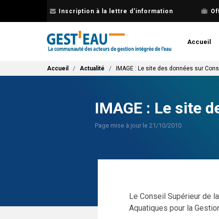
Aller
Inscription à la lettre d'information
Of
au
contenu
principal
Accueil
Fil d'Ariane
Accueil
Actualité
IMAGE : Le site des données sur Conse
IMAGE : Le site d
Page mise à jour le 21/10/2010
Le Conseil Supérieur de la
Aquatiques pour la Gestio