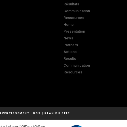
Résultats
Communication
Ressources
Home
Presentation
News
Partners
Actions
Results
Communication
Resources
AVERTISSEMENT
|
RSS
|
PLAN DU SITE