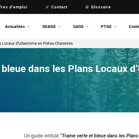
fres d'emploi
Contact
Glossaire
Actualités
SDAGE
SAGE
PTGE
Contr
ns Locaux d’Urbanisme en Poitou-Charentes
t bleue dans les Plans Locaux 
s
Un guide intitulé
"Trame verte et bleue dans les Plan