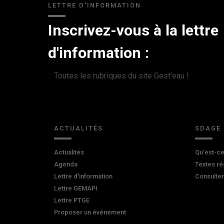
LETTRE D'INFORMATION
Inscrivez-vous à la lettre
d'information :
Toutes les rubriques du site Gest'eau !
ACTUALITÉS
SDAGE
Actualités
Qu'est-ce
Agenda
Textes ré
Lettre d'information
Consulte
Lettre GEMAPI
Lettre PTGE
Proposer un événement