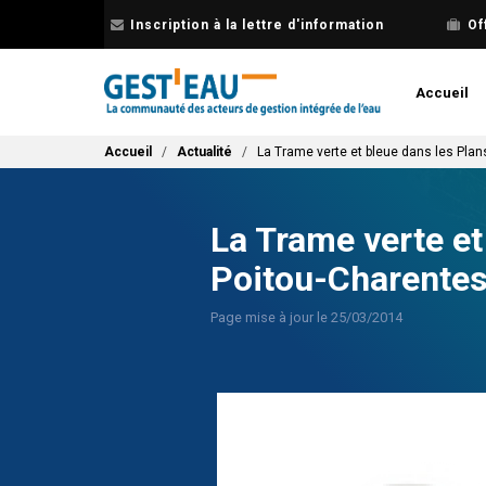
Aller
Inscription à la lettre d'information
Of
au
contenu
principal
Accueil
Fil d'Ariane
Accueil
Actualité
La Trame verte et bleue dans les Pla
La Trame verte e
Poitou-Charente
Page mise à jour le 25/03/2014