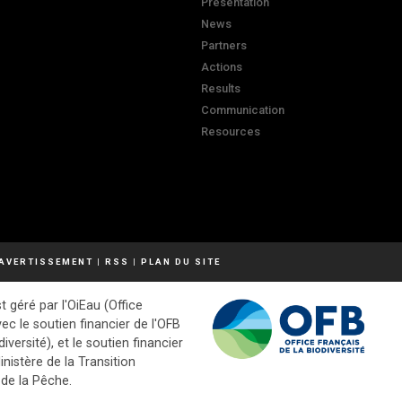
Presentation
News
Partners
Actions
Results
Communication
Resources
AVERTISSEMENT
|
RSS
|
PLAN DU SITE
t géré par l'OiEau (Office
vec le soutien financier de l'OFB
diversité), et le soutien financier
inistère de la Transition
 de la Pêche.