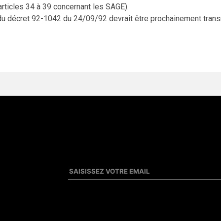
articles 34 à 39 concernant les SAGE).
 du décret 92-1042 du 24/09/92 devrait être prochainement transm