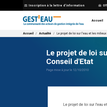
Aller
Inscription à la lettre d'information
Of
au
contenu
principal
Accueil
Fil d'Ariane
Accueil
Actualité
Le projet de loi sur l'eau et les milie
Le projet de loi s
Conseil d'Etat
Page mise à jour le 12/10/2010
Le projet de loi sur l'eau 