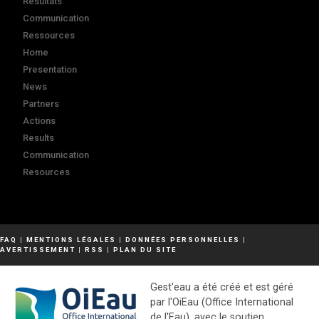
Résultats
Communication
Ressources
Home
Presentation
News
Partners
Actions
Results
Communication
Resources
FAQ
|
MENTIONS LÉGALES
|
DONNÉES PERSONNELLES
|
AVERTISSEMENT
|
RSS
|
PLAN DU SITE
Gest'eau a été créé et est géré
par l'OiEau (Office International
de l'Eau), avec le soutien