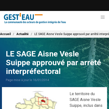
Aller
au
contenu
principal
Fil d'Ariane
Accueil
Actualité
LE SAGE Aisne Vesle Suippe approuvé par arrêté interpr
LE SAGE Aisne Vesle
Suippe approuvé par arrêté
interpréfectoral
Page mise à jour le 16/01/2014
Le territoire du
SAGE Aisne Vesle
Suippe, inclus dans