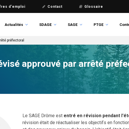
fres d'emploi
Contact
Glossaire
Actualités
SDAGE
SAGE
PTGE
Contr
êté préfectoral
visé approuvé par arrêté préfe
Le SAGE Drôme est
entré en révision pendant l'é
révision était de réactualiser les objectifs en foncti