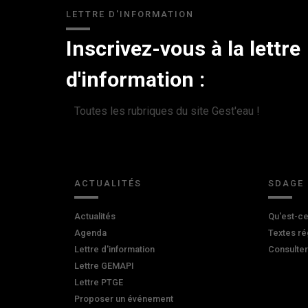
LETTRE D'INFORMATION
Inscrivez-vous à la lettre
d'information :
Toutes les rubriques du site Gest'eau !
ACTUALITÉS
SDAGE
Actualités
Qu'est-ce
Agenda
Textes ré
Lettre d'information
Consulte
Lettre GEMAPI
Lettre PTGE
Proposer un événement