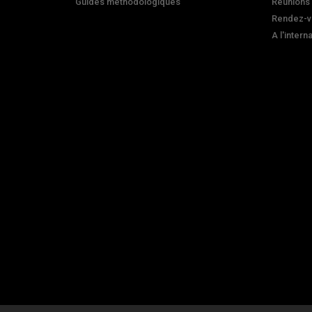
Guides méthodologiques
Réunions
Rendez-v
A l'intern