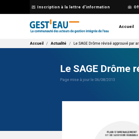
Aller
Inscription à la lettre d'information
Of
au
contenu
principal
Accueil
Fil d'Ariane
Accueil
Actualité
Le SAGE Drôme révisé approuvé par arr
Le SAGE Drôme ré
Page mise à jour le 06/08/2013