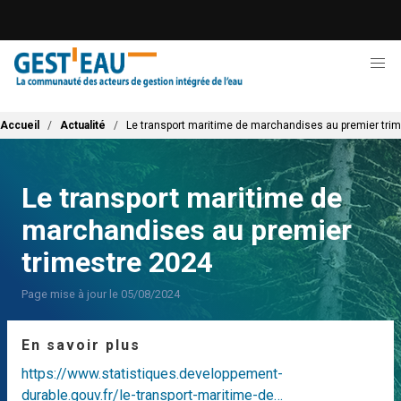
Aller
au
contenu
principal
Fil d'Ariane
Accueil
Actualité
Le transport maritime de marchandises au premier tri
Le transport maritime de
marchandises au premier
trimestre 2024
Page mise à jour le 05/08/2024
En savoir plus
https://www.statistiques.developpement-
durable.gouv.fr/le-transport-maritime-de…