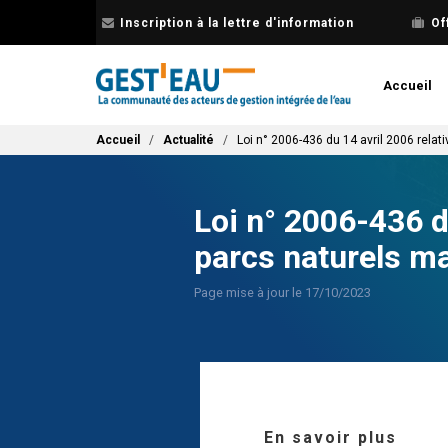
Aller
Inscription à la lettre d'information
Of
au
contenu
principal
Accueil
Fil d'Ariane
Accueil
Actualité
Loi n° 2006-436 du 14 avril 2006 relat
Loi n° 2006-436 d
parcs naturels ma
Page mise à jour le 17/10/2023
En savoir plus