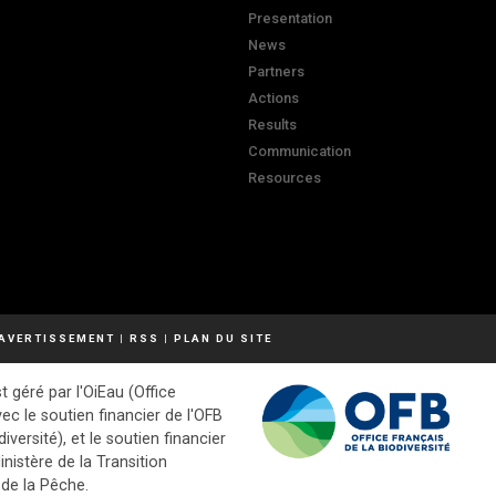
Presentation
News
Partners
Actions
Results
Communication
Resources
AVERTISSEMENT
|
RSS
|
PLAN DU SITE
t géré par l'OiEau (Office
vec le soutien financier de l'OFB
diversité), et le soutien financier
inistère de la Transition
 de la Pêche.