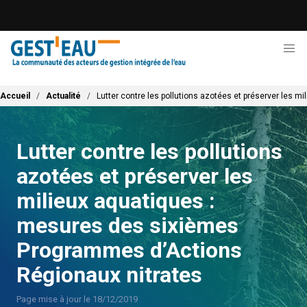
Aller
au
contenu
principal
Fil d'Ariane
Accueil
Actualité
Lutter contre les pollutions azotées et préserver les
Lutter contre les pollutions
azotées et préserver les
milieux aquatiques :
mesures des sixièmes
Programmes d’Actions
Régionaux nitrates
Page mise à jour le 18/12/2019