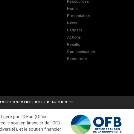
Ressources
Home
Presentation
News
Partners
Actions
Results
Communication
Resources
AVERTISSEMENT
|
RSS
|
PLAN DU SITE
t géré par l'OiEau (Office
vec le soutien financier de l'OFB
diversité), et le soutien financier