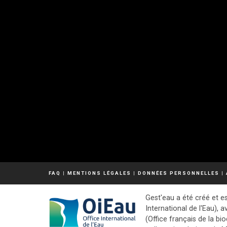
FAQ
|
MENTIONS LÉGALES
|
DONNÉES PERSONNELLES
|
Gest'eau a été créé et es
International de l'Eau), a
(Office français de la bio