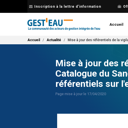
Aller
Inscription à la lettre d'information
Of
au
contenu
principal
Accueil
Fil d'Ariane
Accueil
Actualité
Mise à jour des référentiels de la vigi
Mise à jour des ré
Catalogue du Sand
référentiels sur l'
Page mise à jour le 17/04/2020