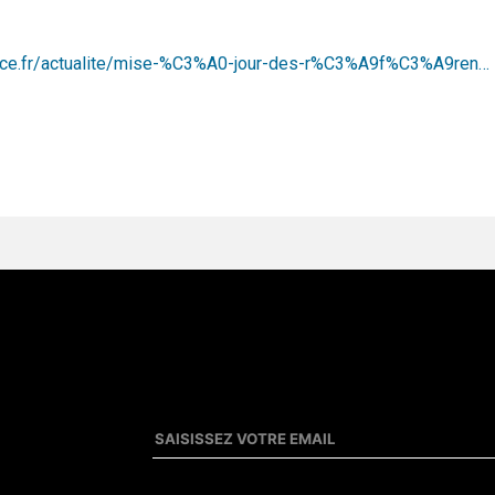
ance.fr/actualite/mise-%C3%A0-jour-des-r%C3%A9f%C3%A9ren…