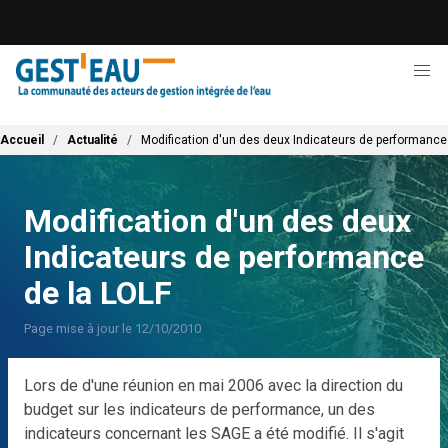
Aller
au
contenu
principal
Fil d'Ariane
Accueil
Actualité
Modification d'un des deux Indicateurs de performance
Modification d'un des deux
Indicateurs de performance
de la LOLF
Page mise à jour le 12/10/2010
Lors de d'une réunion en mai 2006 avec la direction du
budget sur les indicateurs de performance, un des
indicateurs concernant les SAGE a été modifié. Il s'agit