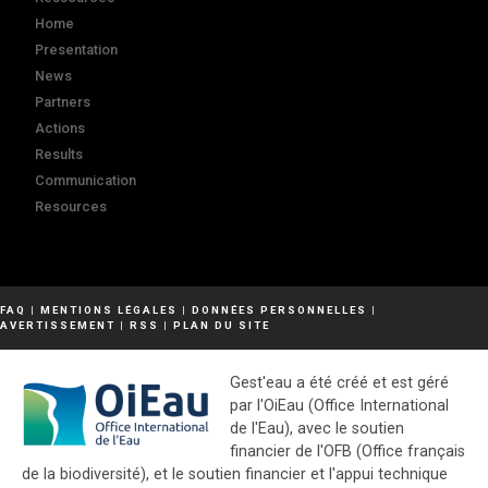
Home
Presentation
News
Partners
Actions
Results
Communication
Resources
FAQ
|
MENTIONS LÉGALES
|
DONNÉES PERSONNELLES
|
AVERTISSEMENT
|
RSS
|
PLAN DU SITE
Gest'eau a été créé et est géré
par l'OiEau (Office International
de l'Eau), avec le soutien
financier de l'OFB (Office français
de la biodiversité), et le soutien financier et l'appui technique