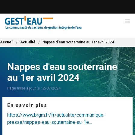
Aller
au
contenu
principal
Fil d'Ariane
Accueil
Actualité
Nappes d'eau souterraine au 1er avril 2024
Nappes d'eau souterraine
au 1er avril 2024
Page mise à jour le 12/07/2024
En savoir plus
https://www.brgm.fr/fr/actualite/communique-
presse/nappes-eau-souterraine-au-1e…