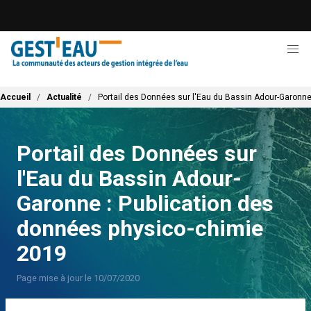
Aller
au
contenu
principal
Fil d'Ariane
Accueil
Actualité
Portail des Données sur l'Eau du Bassin Adour-Garonne
Portail des Données sur
l'Eau du Bassin Adour-
Garonne : Publication des
données physico-chimie
2019
Page mise à jour le 10/07/2020