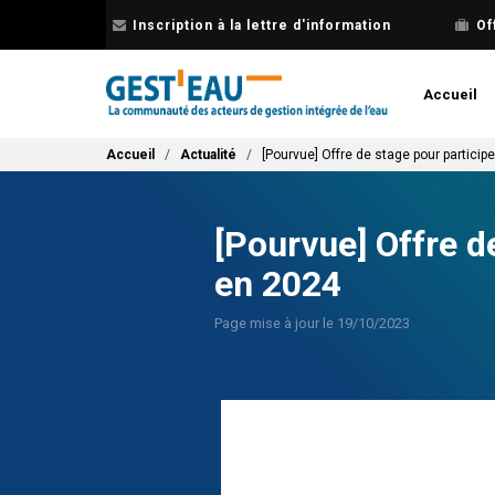
Aller
Inscription à la lettre d'information
Of
au
contenu
principal
Accueil
Fil d'Ariane
Accueil
Actualité
[Pourvue] Offre de stage pour particip
[Pourvue] Offre d
en 2024
Page mise à jour le 19/10/2023