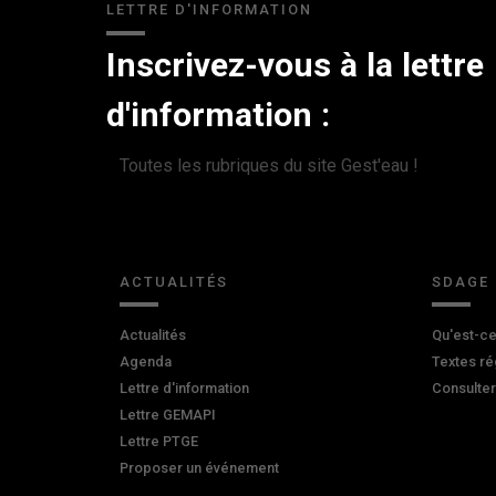
LETTRE D'INFORMATION
Inscrivez-vous à la lettre
d'information :
Toutes les rubriques du site Gest'eau !
ACTUALITÉS
SDAGE
Actualités
Qu'est-ce
Agenda
Textes ré
Lettre d'information
Consulte
Lettre GEMAPI
Lettre PTGE
Proposer un événement