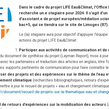
Dans le cadre du projet LIFE Eau&Climat, l'Office 
recherche un.e stagiaire pour 2024. Il s'agit d'u
d'assistant.e de projet européen/médiation scie
bac+5, qui se tiendra sur le site de Limoges (87).
Le (la) stagiaire aura pour objectif d’appuyer l’équip
actions du projet LIFE Eau&Climat :
Participer aux activités de communication et de
du document de synthèse du projet (Layman Report), mise à jour d
 avec les partenaires et traduction des articles en anglais, être f
s supports pertinents de communication pour faire connaître les
ser des projets et des expériences sur le thème de l’eau et
gement climatique
(recherches bibliographiques, retours d’expér
ettre à jour le recueil de projets « eau et changement climatique »
fr/document/recueil-de-projets-sur-la-thematique-eau-et-chang
l de retours d’expériences sur la mobilisation des acteurs
(