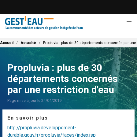
Aller
au
contenu
principal
Fil d'Ariane
Accueil
Actualité
Propluvia : plus de 30 départements concernés par une 
Propluvia : plus de 30
départements concernés
par une restriction d'eau
Page mise à jour le 24/04/2019
En savoir plus
http://propluvia.developpement-
durable.gouv.fr/propluvia/faces/index.jsp