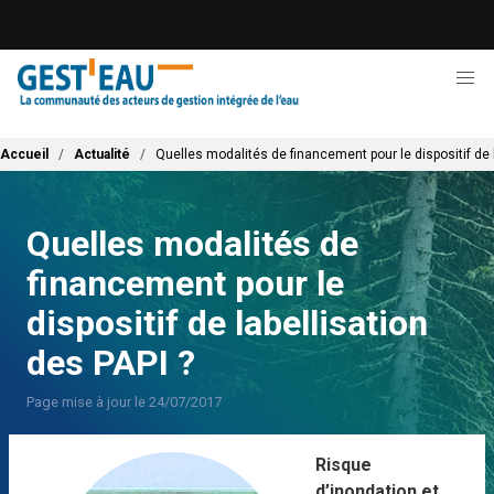
Aller
au
contenu
principal
Fil d'Ariane
Accueil
Actualité
Quelles modalités de financement pour le dispositif de l
Quelles modalités de
financement pour le
dispositif de labellisation
des PAPI ?
Page mise à jour le 24/07/2017
Risque
d’inondation et