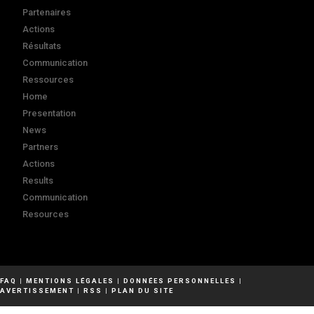
Partenaires
Actions
Résultats
Communication
Ressources
Home
Presentation
News
Partners
Actions
Results
Communication
Resources
FAQ
|
MENTIONS LÉGALES
|
DONNÉES PERSONNELLES
|
AVERTISSEMENT
|
RSS
|
PLAN DU SITE