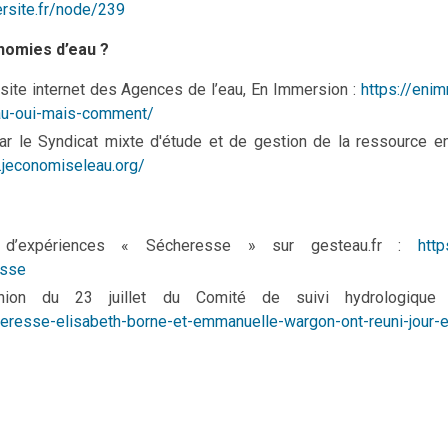
ersite.fr/node/239
nomies d’eau ?
site internet des Agences de l’eau, En Immersion :
https://eni
eau-oui-mais-comment/
par le Syndicat mixte d'étude et de gestion de la ressource 
.jeconomiseleau.org/
d’expériences « Sécheresse » sur gesteau.fr :
http
esse
union du 23 juillet du Comité de suivi hydrologiqu
cheresse-elisabeth-borne-et-emmanuelle-wargon-ont-reuni-jour-