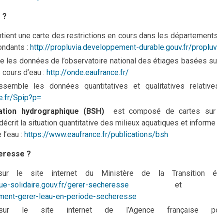
 ?
tient une carte des restrictions en cours dans les département
ondants :
http://propluvia.developpement-durable.gouv.fr/propluv
 les données de l’observatoire national des étiages basées su
cours d’eau :
http://onde.eaufrance.fr/
semble les données quantitatives et qualitatives relative
e.fr/Spip?p=
uation hydrographique (BSH)
est composé de cartes sur l
décrit la situation quantitative des milieux aquatiques et informe
 l’eau :
https://www.eaufrance.fr/publications/bsh
eresse ?
ur le site internet du Ministère de la Transition éc
ue-solidaire.gouv.fr/gerer-secheresse
e
mment-gerer-leau-en-periode-secheresse
ur le site internet de l’Agence française po