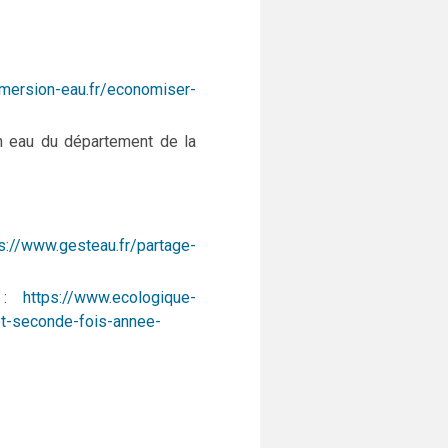
mmersion-eau.fr/economiser-
en eau du département de la
s://www.gesteau.fr/partage-
e :
https://www.ecologique-
et-seconde-fois-annee-