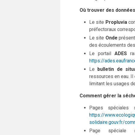
Où trouver des données
Le site
Propluvia
con
préfectoraux corresp
Le site
Onde
présente
des écoulements des 
Le portail
ADES
ras
https://ades.eaufranc
Le
bulletin de sit
ressources en eau. Il 
limitant les usages de
Comment gérer la séch
Pages spéciales s
https://www.ecologiq
solidaire.gouv.fr/co
Page spéciale s