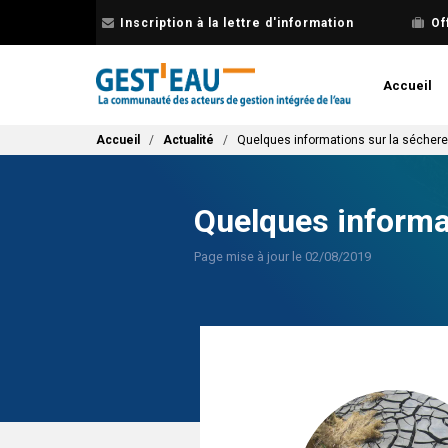
Aller
Inscription à la lettre d'information
Of
au
contenu
principal
Accueil
Fil d'Ariane
Accueil
Actualité
Quelques informations sur la sécher
Quelques informa
Page mise à jour le 02/08/2019