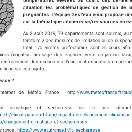
températures élevées au cours des dernièr
situation, les problématiques de gestion de 
prégnantes. L’équipe Gest’eau vous propose une
sur la thématique sécheresse/ressources en ea
Au 2 août 2019, 79 départements sont soumis, au m
territoire à des mesures de limitation ou de suspen
total 170 arrêtés préfectoraux sont en cours afin 
aires (irrigation, arrosage des espaces verts ou jardins, lav
 renforcement des économies d’eau sont essentiels en périod
 ligne sur ces sujets :
esse ?
 internet de Météo France :
http://www.meteofrance.fr/pub
ent climatique et sécheresse sur le site inter
ce.fr/climat-passe-et-futur/impacts-du-changement-climatiqu
s/changement-climatique-et-secheresses
ufrance :
https://www.eaufrance.fr/la-secheresse