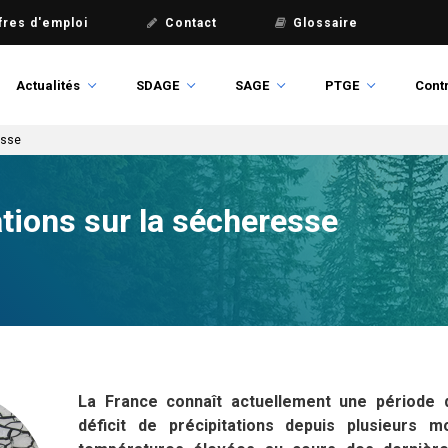
fres d'emploi
Contact
Glossaire
Actualités
SDAGE
SAGE
PTGE
Contr
esse
tions sur la sécheresse
La France connaît actuellement une période 
déficit de précipitations depuis plusieurs 