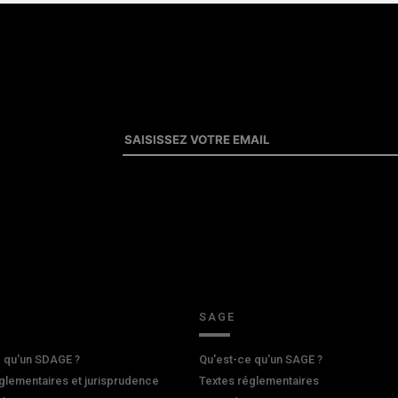
SAGE
 qu'un SDAGE ?
Qu'est-ce qu'un SAGE ?
glementaires et jurisprudence
Textes réglementaires