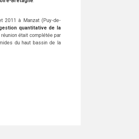
Loire-Bretagne
.
let 2011 à Manzat (Puy-de-
estion quantitative de la
e réunion était complétée par
umides du haut bassin de la