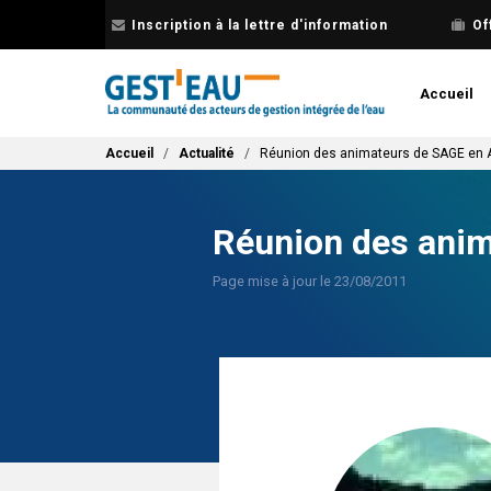
Aller
Inscription à la lettre d'information
Of
au
contenu
principal
Accueil
Fil d'Ariane
Accueil
Actualité
Réunion des animateurs de SAGE en 
Réunion des ani
Page mise à jour le 23/08/2011