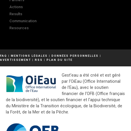
Actions
Results
Communication
Resources
FAQ
|
MENTIONS LÉGALES
|
DONNÉES PERSONNELLES
|
AVERTISSEMENT
|
RSS
|
PLAN DU SITE
Gest'eau a été créé et est géré
par l'OiEau (Office International
de l'Eau), avec le soutien
financier de l'OFB (Office français
de la biodiversité), et le soutien financier et l'appui technique
du Ministère de la Transition écologique, de la Biodiversité, de
la Forêt, de la Mer et de la Pêche.