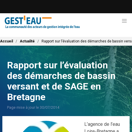
Aller
au
contenu
principal
Fil d'Ariane
Accueil
Actualité
Rapport sur l’évaluation des démarches de bassin vers
Rapport sur l’évaluation
des démarches de bassin
versant et de SAGE en
Bretagne
Page mise à jour le 30/07/2014
L’agence de l’eau
Loire-Bretagne a