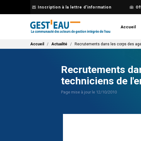
Aller
Inscription à la lettre d'information
Of
au
contenu
principal
Accueil
Fil d'Ariane
Accueil
Actualité
Recrutements dans les corps des age
Recrutements dan
techniciens de l
Page mise à jour le 12/10/2010