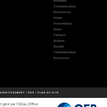
Résultats
Communication
Ressources
Home
Presentation
News
Partners
Actions
Results
Communication
Resources
AVERTISSEMENT
|
RSS
|
PLAN DU SITE
t géré par l'OiEau (Office