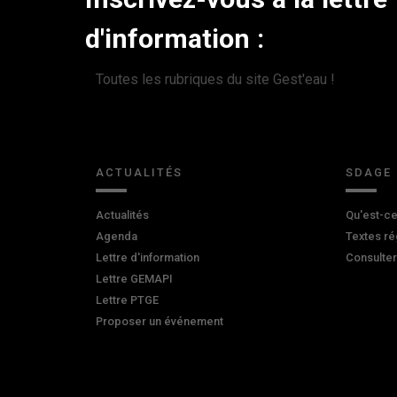
d'information :
Toutes les rubriques du site Gest'eau !
ACTUALITÉS
SDAGE
Actualités
Qu'est-ce
Agenda
Textes ré
Lettre d'information
Consulte
Lettre GEMAPI
Lettre PTGE
Proposer un événement