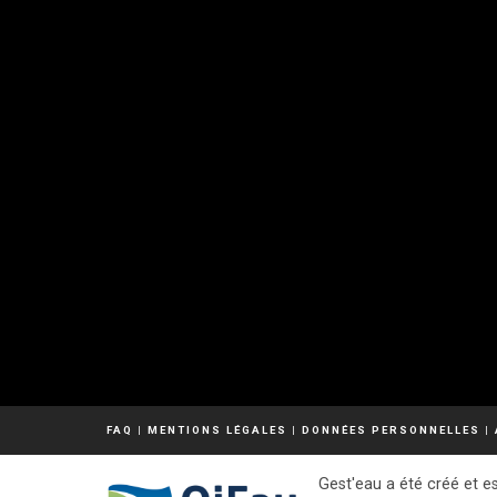
FAQ
|
MENTIONS LÉGALES
|
DONNÉES PERSONNELLES
|
Gest'eau a été créé et es