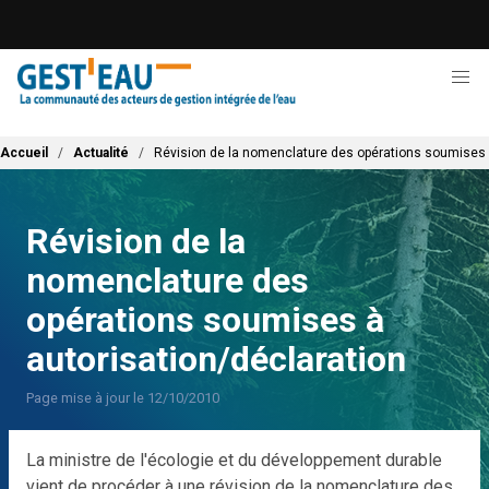
Aller
au
contenu
principal
Fil d'Ariane
Accueil
Actualité
Révision de la nomenclature des opérations soumises 
Révision de la
nomenclature des
opérations soumises à
autorisation/déclaration
Page mise à jour le 12/10/2010
La ministre de l'écologie et du développement durable
vient de procéder à une révision de la nomenclature des