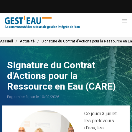
Aller
au
contenu
principal
Fil d'Ariane
Accueil
Actualité
Signature du Contrat d'Actions pour la Ressource en E
Signature du Contrat
d'Actions pour la
Ressource en Eau (CARE)
Page mise à jour le 10/02/2026
Ce jeudi 3 juillet,
les préleveurs
d’eau, les