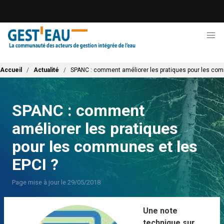
Aller
au
contenu
principal
Fil d'Ariane
Accueil
Actualité
SPANC : comment améliorer les pratiques pour les com
SPANC : comment
améliorer les pratiques
pour les communes et les
EPCI ?
Page mise à jour le 29/05/2018
Une note
technique sur