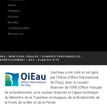
News
Partners
Actions
Results
Communication
Resources
FAQ
|
MENTIONS LÉGALES
|
DONNÉES PERSONNELLES
|
AVERTISSEMENT
|
RSS
|
PLAN DU SITE
Gest'eau a été créé et est géré
par l'OiEau (Office International
de l'Eau), avec le soutien
financier de l'OFB (Office français
de la biodiversité), et le soutien financier et l'appui technique
du Ministère de la Transition écologique, de la Biodiversité, de
la Forêt, de la Mer et de la Pêche.