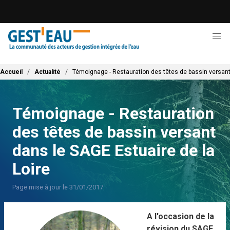
Aller
au
contenu
principal
Fil d'Ariane
Accueil
Actualité
Témoignage - Restauration des têtes de bassin versant 
Témoignage - Restauration
des têtes de bassin versant
dans le SAGE Estuaire de la
Loire
Page mise à jour le 31/01/2017
A l'occasion de la
révision du SAGE